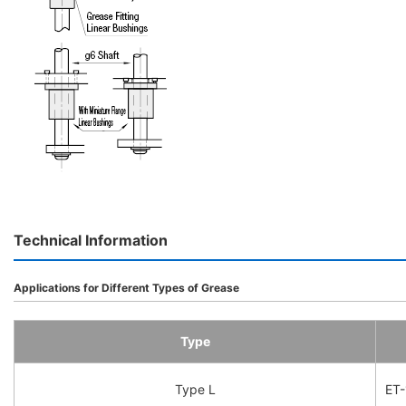
Technical Information
Applications for Different Types of Grease
Type
Type L
ET-