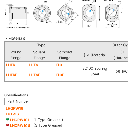
・Materials
Type
Outer Cy
Round
Square
Compact
[ H
[ M ]Material
Flange
Flange
Flange
]Hardne
LHTR
LHTS
LHTC
52100 Bearing
58HRC
Steel
LHTRF
LHTSF
LHTCF
Specifications
Part Number
LHQRW16
LHTR16
(L Type Greased)
LHQRW10L
(G Type Greased)
LHQRW10G