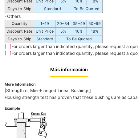
Discount Rate
Unit Price
5%
10%
18%
Days to Ship
Standard
To Be Quoted
· Others
Quantity
1~19
20~34
35~49
50~99
Discount Rate
Unit Price
5%
10%
18%
Days to Ship
Standard
To Be Quoted
[ ! ]
For orders larger than indicated quantity, please request a quo
[ ! ]
For orders larger than indicated quantity, please request a quo
Más información
More Information
[Strength of Mini-Flanged Linear Bushings]
Housing strength test has proven that these bushings are as capab
Example