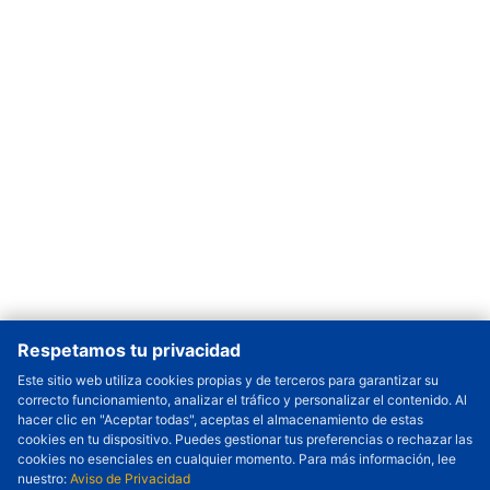
Respetamos tu privacidad
Este sitio web utiliza cookies propias y de terceros para garantizar su
correcto funcionamiento, analizar el tráfico y personalizar el contenido. Al
Cantidad a Ordenar
-
+
hacer clic en "Aceptar todas", aceptas el almacenamiento de estas
cookies en tu dispositivo. Puedes gestionar tus preferencias o rechazar las
Revisar precio y fecha de envío
cookies no esenciales en cualquier momento. Para más información, lee
nuestro:
Aviso de Privacidad
Precio unitario (USD) :
---
Total parcial (USD):
---