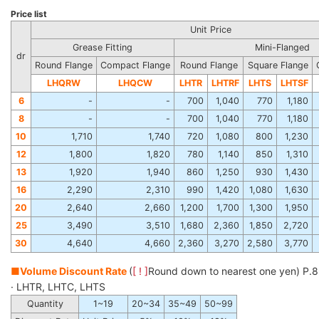
Price list
Unit Price
Grease Fitting
Mini-Flanged
dr
Round Flange
Compact Flange
Round Flange
Square Flange
LHQRW
LHQCW
LHTR
LHTRF
LHTS
LHTSF
6
-
-
700
1,040
770
1,180
8
-
-
700
1,040
770
1,180
10
1,710
1,740
720
1,080
800
1,230
12
1,800
1,820
780
1,140
850
1,310
13
1,920
1,940
860
1,250
930
1,430
16
2,290
2,310
990
1,420
1,080
1,630
20
2,640
2,660
1,200
1,700
1,300
1,950
25
3,490
3,510
1,680
2,360
1,850
2,720
30
4,640
4,660
2,360
3,270
2,580
3,770
■
Volume Discount Rate
(
[ ! ]
Round down to nearest one yen) P.
· LHTR, LHTC, LHTS
Quantity
1~19
20~34
35~49
50~99