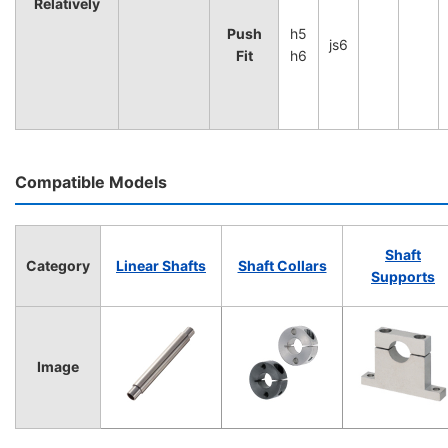
Relatively
Push
h5
js6
Fit
h6
Compatible Models
Shaft
Category
Linear Shafts
Shaft Collars
Supports
Image