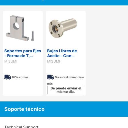
Soportes para Ejes
Bujes Libres de
- Forma de T,
Aceite - Con
cuerpo delgado,
carcasa bridada,
MISUMI
MISUMI
con ranura
aleación de Cobre.
superior. Ajuste
del eje con tornillo.
8 Días o más
Durante el mismo día o
más
Se puede enviar el
mismo día.
Soporte técnico
Technical Support