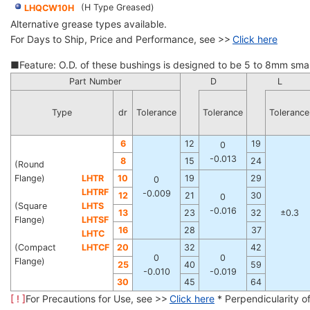
(H Type Greased)
LHQCW10H
Alternative grease types available.
For Days to Ship, Price and Performance, see >>
Click here
■Feature: O.D. of these bushings is designed to be 5 to 8mm small
Part Number
D
L
Type
dr
Tolerance
Tolerance
Tolerance
6
12
19
0
-0.013
8
15
24
(Round
Flange)
LHTR
10
19
29
0
LHTRF
-0.009
12
21
30
0
(Square
LHTS
-0.016
13
23
32
±0.3
Flange)
LHTSF
16
28
37
LHTC
(Compact
LHTCF
20
32
42
0
0
Flange)
25
40
59
-0.010
-0.019
30
45
64
[ ! ]
For Precautions for Use, see >>
Click here
* Perpendicularity o