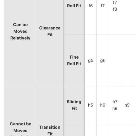
f7
Roll Fit
f6
f7
f8
Can be
Clearance
Moved
Fit
Relatively
Fine
g5
g6
Roll Fit
Sliding
h7
h5
h6
h9
Fit
h8
Cannot be
Transition
Moved
Fit