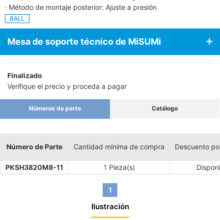
· Método de montaje posterior: Ajuste a presión
BALL
Mesa de soporte técnico de MiSUMi
Finalizado
Verifique el precio y proceda a pagar
Números de parte
Catálogo
Número de Parte
Cantidad mínima de compra
Descuento po
PKSH3820M8-11
1 Pieza(s)
Disponi
1
Ilustración