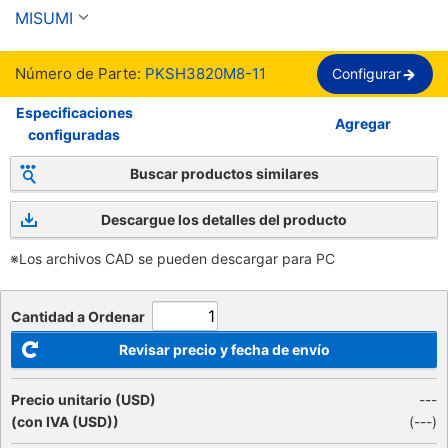
poste de ajuste a presión -
MISUMI
Número de Parte:
PKSH3820M8-11
Configurar
Especificaciones
Agregar
configuradas
Buscar productos similares
Descargue los detalles del producto
※Los archivos CAD se pueden descargar para PC
Cantidad a Ordenar
Revisar precio y fecha de envío
Precio unitario (USD)
---
(con IVA (USD))
(
---
)