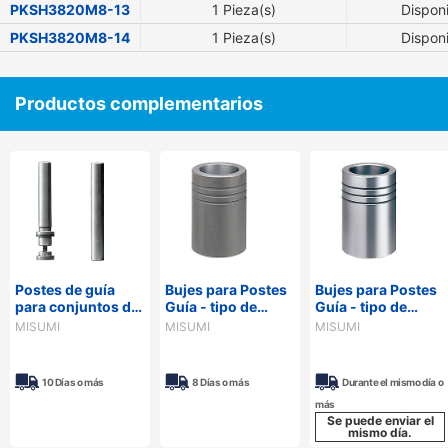
PKSH3820M8-13
1 Pieza(s)
Dispon
PKSH3820M8-14
1 Pieza(s)
Dispon
Productos complementarios
Postes de guía
Bujes para Postes
Bujes para Postes
para conjuntos de
Guía - tipo de
Guía - tipo de
troqueles - tipo
adhesivo Devcon -
adhesivo Loctite -
MISUMI
MISUMI
MISUMI
largo, longitud
configurable -
10 Días o más
8 Días o más
Durante el mismo día o
más
Se puede enviar el
mismo día.