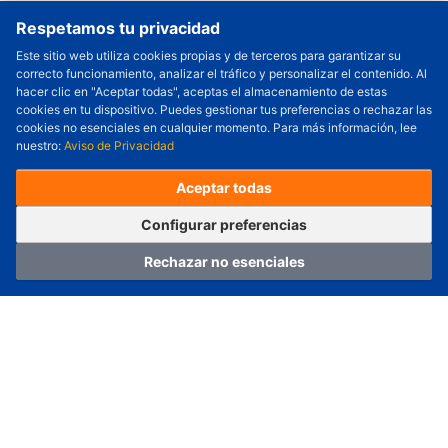
Respetamos tu privacidad
Este sitio web utiliza cookies propias y de terceros para garantizar su
correcto funcionamiento, analizar el tráfico y personalizar el contenido. Al
Cantidad a Ordenar
-
+
hacer clic en "Aceptar todas", aceptas el almacenamiento de estas
cookies en tu dispositivo. Puedes gestionar tus preferencias o rechazar las
Revisar precio y fecha de envío
cookies no esenciales en cualquier momento. Para más información, lee
nuestro:
Aviso de Privacidad
Precio unitario (USD) :
---
Total parcial (USD):
---
(con IVA (USD)) :
---
(con IVA (USD)) :
---
Aceptar todas
(Día estimado de envío) :
---
Pedir ahora
Agregar al carrito
Configurar preferencias
Rechazar no esenciales
Hogar
Categoría
Carro
Iniciar sesión