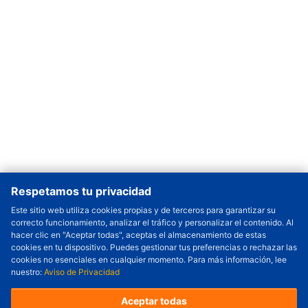
Respetamos tu privacidad
Este sitio web utiliza cookies propias y de terceros para garantizar su
correcto funcionamiento, analizar el tráfico y personalizar el contenido. Al
Cantidad a Ordenar
-
+
hacer clic en "Aceptar todas", aceptas el almacenamiento de estas
cookies en tu dispositivo. Puedes gestionar tus preferencias o rechazar las
Revisar precio y fecha de envío
cookies no esenciales en cualquier momento. Para más información, lee
nuestro:
Aviso de Privacidad
Precio unitario (USD) :
---
Total parcial (USD):
---
(con IVA (USD)) :
---
(con IVA (USD)) :
---
Aceptar todas
(Día estimado de envío) :
---