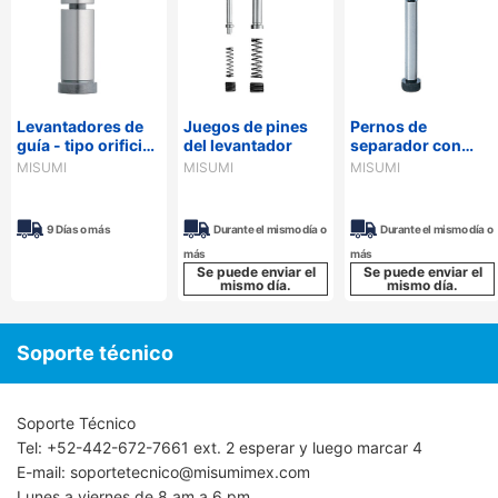
Levantadores de
Juegos de pines
Pernos de
guía - tipo orificio
del levantador
separador con
de resorte -
rosca macho
MISUMI
MISUMI
MISUMI
9 Días o más
Durante el mismo día o
Durante el mismo día o
más
más
Se puede enviar el
Se puede enviar el
mismo día.
mismo día.
Soporte técnico
Soporte Técnico
Tel: +52-442-672-7661 ext. 2 esperar y luego marcar 4
E-mail: soportetecnico@misumimex.com
Lunes a viernes de 8 am a 6 pm