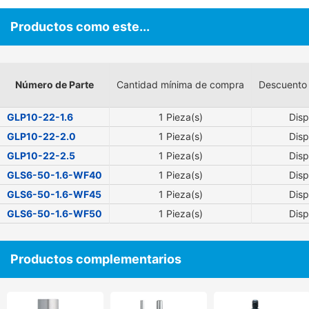
Productos como este...
Número de Parte
Cantidad mínima de compra
Descuento
GLP10-22-1.6
1 Pieza(s)
Disp
GLP10-22-2.0
1 Pieza(s)
Disp
GLP10-22-2.5
1 Pieza(s)
Disp
GLS6-50-1.6-WF40
1 Pieza(s)
Disp
GLS6-50-1.6-WF45
1 Pieza(s)
Disp
GLS6-50-1.6-WF50
1 Pieza(s)
Disp
Productos complementarios