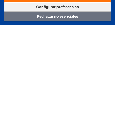
Pedir ahora
Agregar al carrito
Configurar preferencias
Rechazar no esenciales
Hogar
Categoría
Carro
Iniciar sesión