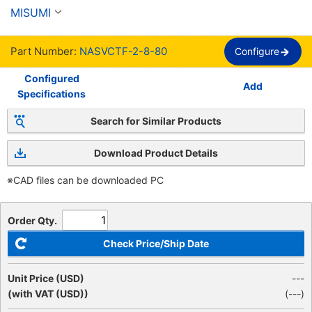
NASVCTF, 300 V
MISUMI
Part Number:
NASVCTF-2-8-80
Configure
Configured
Add
Specifications
Search for Similar Products
Download Product Details
※CAD files can be downloaded PC
Order Qty.
Check Price/Ship Date
Unit Price (USD)
---
(with VAT (USD))
(
---
)