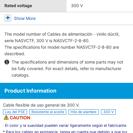
Rated voltage
300 V
Show More
The model number of
Cables de alimentación - vinilo dúctil,
serie NASVCTF, 300 V
is NASVCTF-2-8-80.
The specifications for model number NASVCTF-2-8-80 are
described.
The specifications and dimensions of some parts may not
be fully covered. For exact details, refer to
manufacturer
catalogs
.
Product Information
Cable flexible de uso general de 300 V.
Ley del PSE
Resistente al aceite
Hilo de alambre
300 V
· El color y la suavidad pueden variar ligeramente según el fabricante.
* Para los cables en existencia, tenga en cuenta que debido a que los