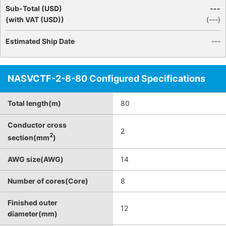
Sub-Total (USD)
---
(with VAT (USD))
(
---
)
Estimated Ship Date
---
NASVCTF-2-8-80 Configured Specifications
Total length(m)
80
Conductor cross
2
2
section(mm
)
AWG size(AWG)
14
Number of cores(Core)
8
Finished outer
12
diameter(mm)