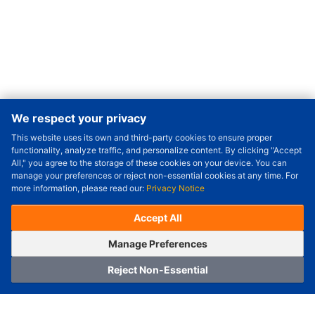
We respect your privacy
This website uses its own and third-party cookies to ensure proper
Order Qty.
-
+
functionality, analyze traffic, and personalize content. By clicking "Accept
All," you agree to the storage of these cookies on your device. You can
Check Price/Ship Date
manage your preferences or reject non-essential cookies at any time. For
more information, please read our:
Privacy Notice
Unit Price (USD) :
---
Sub-Total (USD) :
---
(with VAT (USD)) :
---
(with VAT (USD)) :
---
Accept All
Estimated Ship Date :
---
OrderNow
Add to Cart
Manage Preferences
Reject Non-Essential
Home
Category
Cart
Logging In