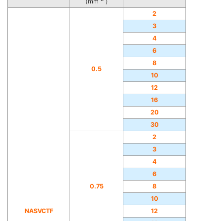
(mm
)
2
3
4
6
8
0.5
10
12
16
20
30
2
3
4
6
0.75
8
10
NASVCTF
12