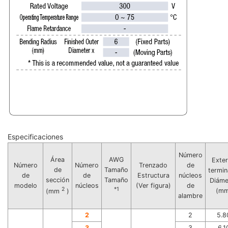
Especificaciones
Número
Área
AWG
Exter
Número
Número
Trenzado
de
de
Tamaño
termi
de
de
Estructura
núcleos
sección
Tamaño
Diáme
modelo
núcleos
(Ver figura)
de
2
*1
(mm
(mm
)
alambre
2
2
5.8
3
3
6.1