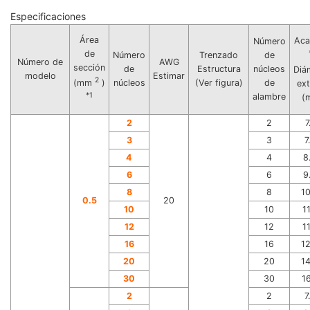
Especificaciones
Área
Aca
Número
de
Número
Trenzado
de
Número de
AWG
sección
de
Estructura
núcleos
Diá
modelo
Estimar
2
núcleos
(Ver figura)
de
(mm
)
ex
*1
alambre
(
2
2
7
3
3
7
4
4
8
6
6
9
8
8
1
0.5
20
10
10
1
12
12
1
16
16
1
20
20
1
30
30
1
2
2
7