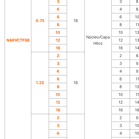
3
3
8
4
4
8
6
6
1
0.75
18
8
8
1
10
10
1
Núcleo/Capa
NARVCTFSB
12
12
1
Hilos
16
16
1
2
2
8
3
3
9
4
4
9
6
6
1
1.25
16
8
8
1
10
10
1
12
12
1
16
16
1
2
2
9
3
3
1
4
4
1