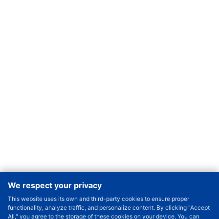
We respect your privacy
This website uses its own and third-party cookies to ensure proper
Order Qty.
-
+
functionality, analyze traffic, and personalize content. By clicking "Accept
All," you agree to the storage of these cookies on your device. You can