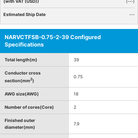
(with VAT (USD))
(
---
)
Estimated Ship Date
---
NARVCTFSB-0.75-2-39 Configured
Specifications
Total length(m)
39
Conductor cross
0.75
2
section(mm
)
AWG size(AWG)
18
Number of cores(Core)
2
Finished outer
7.9
diameter(mm)