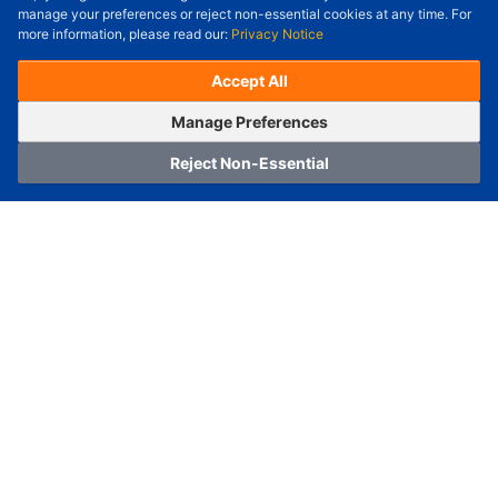
Check Price/Ship Date
manage your preferences or reject non-essential cookies at any time. For
more information, please read our:
Privacy Notice
Unit Price (USD) :
---
Sub-Total (USD) :
---
(with VAT (USD)) :
---
(with VAT (USD)) :
---
Accept All
Estimated Ship Date :
---
OrderNow
Add to Cart
Manage Preferences
Reject Non-Essential
Home
Category
Cart
Logging In