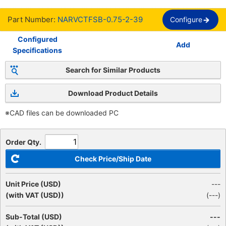
Part Number:
NARVCTFSB-0.75-2-39
Configure
Configured
Add
Specifications
Search for Similar Products
Download Product Details
※CAD files can be downloaded PC
Order Qty.
Check Price/Ship Date
Unit Price (USD)
---
(with VAT (USD))
(
---
)
Sub-Total (USD)
---