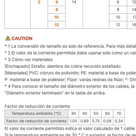
2
6
14
6
1
8
8
1
10
10
1
12
12
1
* 1 La conversión de tamaño es solo de referencia. Para más detal
* 2 El valor de la corriente permitida debe usarse solo como un va
* 3 Cómo ver materiales
[Enchapado] Estaño: alambre de cobre recocido estañado
[Materiales] PVC: cloruro de polivinilo; PE: material a base de polie
P: material a base de poliéster; Flúor: varias resinas de flúor; *: Ot
* 4 Para conocer el tamaño del diámetro exterior de los cables, la 
"Diámetro exterior terminado" en la tabla de arriba.
Factor de reducción de corriente
Temperatura ambiente (°C)
30
40
50
60
70
Factor de reducción de corriente
1.00
0.89
0.75
0.58
0.34
El valor de corriente permitido indica el valor calculado de 1 cab
Si la temperatura ambiente es de 30 ° C o superior, el factor de red