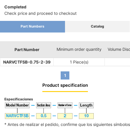
Completed
Check price and proceed to checkout
Part Numbers
Catalog
Minimum order quantity
Volume Dis
Part Number
NARVCTFSB-0.75-2-39
1 Piece(s)
1
Product specification
Especificaciones
* Antes de realizar el pedido, confirme que los siguientes símbolos 