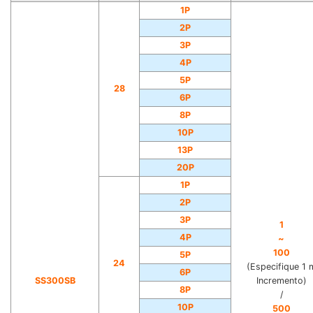
1P
2P
3P
4P
5P
28
6P
8P
10P
13P
20P
1P
2P
3P
1
4P
~
100
5P
24
(Especifique 1 
6P
SS300SB
Incremento)
8P
/
10P
500