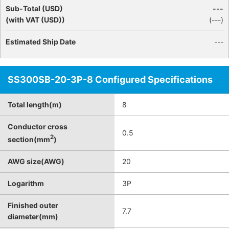
Sub-Total (USD)
---
(with VAT (USD))
(
---
)
Estimated Ship Date
---
SS300SB-20-3P-8 Configured Specifications
Total length(m)
8
Conductor cross
0.5
2
section(mm
)
AWG size(AWG)
20
Logarithm
3P
Finished outer
7.7
diameter(mm)