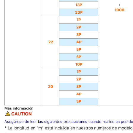
/
13P
1000
20P
1P
2P
3P
22
4P
5P
6P
10P
1P
2P
20
3P
4P
5P
Más información
Asegúrese de leer las siguientes precauciones cuando realice un pedido
* La longitud en "m" está incluida en nuestros números de modelo