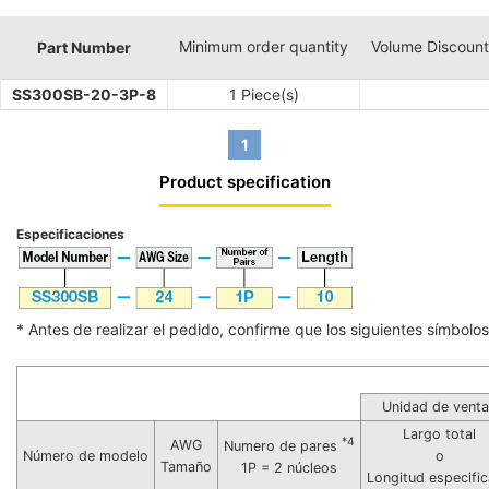
Minimum order quantity
Volume Discount
Part Number
SS300SB-20-3P-8
1 Piece(s)
1
Product specification
Especificaciones
* Antes de realizar el pedido, confirme que los siguientes símbolos 
Unidad de vent
Largo total
*4
AWG
Numero de pares
Número de modelo
o
Tamaño
1P = 2 núcleos
Longitud especifi