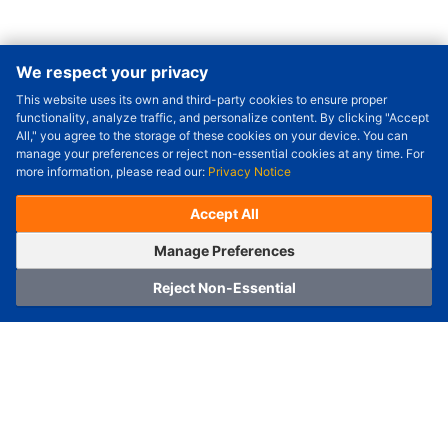
We respect your privacy
This website uses its own and third-party cookies to ensure proper
Order Qty.
-
+
functionality, analyze traffic, and personalize content. By clicking "Accept
All," you agree to the storage of these cookies on your device. You can
Check Price/Ship Date
manage your preferences or reject non-essential cookies at any time. For
more information, please read our:
Privacy Notice
Unit Price (USD) :
---
Sub-Total (USD) :
---
(with VAT (USD)) :
---
(with VAT (USD)) :
---
Accept All
Estimated Ship Date :
---
OrderNow
Add to Cart
Manage Preferences
Reject Non-Essential
Home
Category
Cart
Logging In