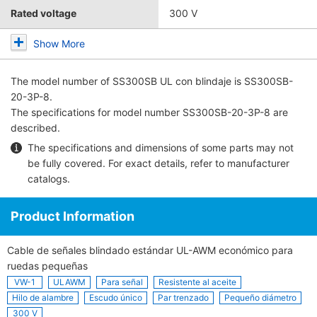
Rated voltage
300 V
Show More
The model number of
SS300SB UL con blindaje
is SS300SB-
20-3P-8.
The specifications for model number SS300SB-20-3P-8 are
described.
The specifications and dimensions of some parts may not
be fully covered. For exact details, refer to
manufacturer
catalogs
.
Product Information
Cable de señales blindado estándar UL-AWM económico para
ruedas pequeñas
VW-1
ULAWM
Para señal
Resistente al aceite
Hilo de alambre
Escudo único
Par trenzado
Pequeño diámetro
300 V