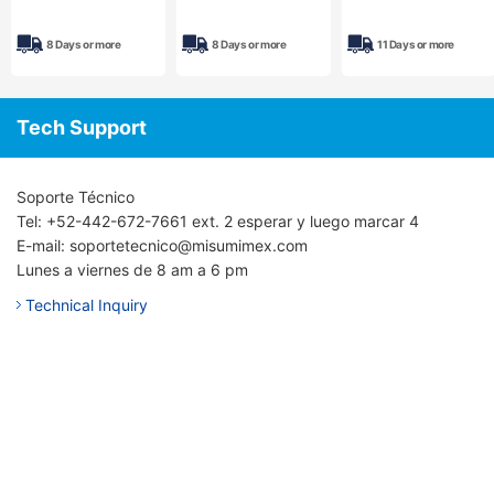
D-LIST3Z Series
UL/CSA, RX Series
8 Days or more
8 Days or more
11 Days or more
Tech Support
Soporte Técnico
Tel: +52-442-672-7661 ext. 2 esperar y luego marcar 4
E-mail: soportetecnico@misumimex.com
Lunes a viernes de 8 am a 6 pm
Technical Inquiry