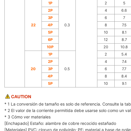
1P
2
5
2P
4
6.6
3P
6
7
22
4P
0.3
8
7.5
5P
10
8.1
6P
12
8.7
10P
20
10.8
1P
2
5.4
2P
4
7.4
20
3P
0.5
6
7.7
4P
8
8.4
5P
10
9.1
* 1 La conversión de tamaño es solo de referencia. Consulte la t
* 2 El valor de la corriente permitida debe usarse solo como un va
* 3 Cómo ver materiales
[Enchapado] Estaño: alambre de cobre recocido estañado
[Materiales] ‌PVC: cloruro de polivinilo; PE: material a base de polie