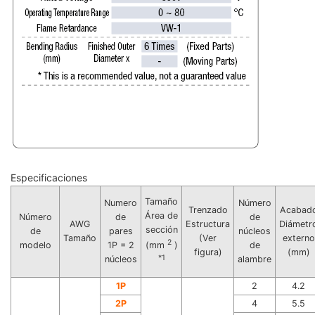
Especificaciones
Tamaño
Numero
Número
Trenzado
Acabad
Área de
Número
de
de
AWG
Estructura
Diámetr
sección
de
pares
núcleos
Tamaño
(Ver
externo
2
modelo
1P = 2
de
(mm
)
figura)
(mm)
*1
núcleos
alambre
1P
2
4.2
2P
4
5.5