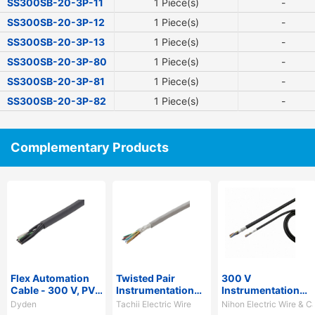
SS300SB-20-3P-11
1 Piece(s)
-
SS300SB-20-3P-12
1 Piece(s)
-
SS300SB-20-3P-13
1 Piece(s)
-
SS300SB-20-3P-80
1 Piece(s)
-
SS300SB-20-3P-81
1 Piece(s)
-
SS300SB-20-3P-82
1 Piece(s)
-
Complementary Products
Flex Automation
Twisted Pair
300 V
Cable - 300 V, PVC
Instrumentation
Instrumentation
Sheath,
Cable
Cable - Shielded,
Dyden
Tachii Electric Wire
Nihon Electric Wire & C
PSE/UL/CE/CSA/CCC,
Vinyl Sheath,