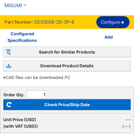
MISUMI
Part Number:
SS300SB-20-3P-8
Configure
Configured
Add
Specifications
Search for Similar Products
Download Product Details
※CAD files can be downloaded PC
Order Qty.
Check Price/Ship Date
Unit Price (USD)
---
(with VAT (USD))
(
---
)