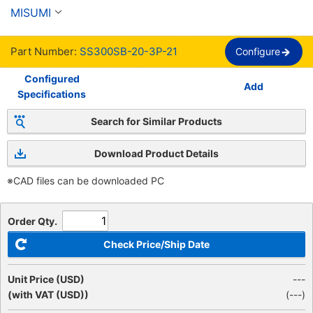
MISUMI
Part Number:
SS300SB-20-3P-21
Configure
Configured
Add
Specifications
Search for Similar Products
Download Product Details
※CAD files can be downloaded PC
Order Qty.
Check Price/Ship Date
Unit Price (USD)
---
(with VAT (USD))
(
---
)