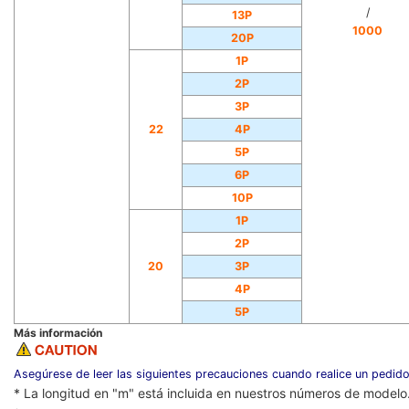
/
13P
1000
20P
1P
2P
3P
22
4P
5P
6P
10P
1P
2P
20
3P
4P
5P
Más información
Asegúrese de leer las siguientes precauciones cuando realice un pedido
* La longitud en "m" está incluida en nuestros números de modelo