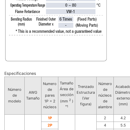
Especificaciones
Tamaño
Numero
Número
Trenzado
Acabad
Área de
Número
de
de
AWG
Estructura
Diámetr
sección
de
pares
núcleos
Tamaño
(Ver
externo
2
modelo
1P = 2
de
(mm
)
figura)
(mm)
*1
núcleos
alambre
1P
2
4.2
2P
4
5.5