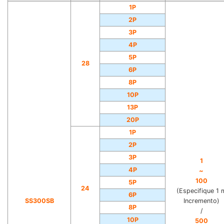
1P
2P
3P
4P
5P
28
6P
8P
10P
13P
20P
1P
2P
3P
1
4P
~
100
5P
24
(Especifique 1 
6P
SS300SB
Incremento)
8P
/
10P
500