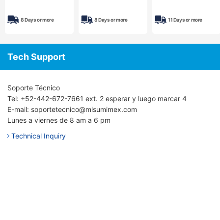
D-LIST3Z Series
UL/CSA, RX Series
8 Days or more
8 Days or more
11 Days or more
Tech Support
Soporte Técnico
Tel: +52-442-672-7661 ext. 2 esperar y luego marcar 4
E-mail: soportetecnico@misumimex.com
Lunes a viernes de 8 am a 6 pm
Technical Inquiry