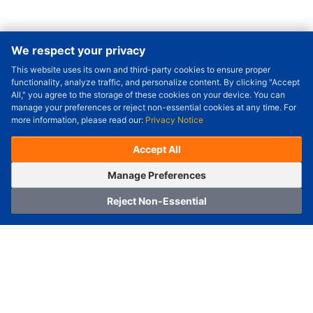
We respect your privacy
This website uses its own and third-party cookies to ensure proper
Order Qty.
-
+
functionality, analyze traffic, and personalize content. By clicking "Accept
All," you agree to the storage of these cookies on your device. You can
Check Price/Ship Date
manage your preferences or reject non-essential cookies at any time. For
more information, please read our:
Privacy Notice
Unit Price (USD) :
---
Sub-Total (USD) :
---
(with VAT (USD)) :
---
(with VAT (USD)) :
---
Accept All
Estimated Ship Date :
---
OrderNow
Add to Cart
Manage Preferences
Reject Non-Essential
Home
Category
Cart
Logging In