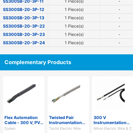
SS300SB-20-3P-11
1 Piece(s)
-
SS300SB-20-3P-12
1 Piece(s)
-
SS300SB-20-3P-13
1 Piece(s)
-
SS300SB-20-3P-22
1 Piece(s)
-
SS300SB-20-3P-23
1 Piece(s)
-
SS300SB-20-3P-24
1 Piece(s)
-
Complementary Products
Flex Automation
Twisted Pair
300 V
Cable - 300 V, PVC
Instrumentation
Instrumentation
Sheath,
Cable
Cable - Shielded,
Dyden
Tachii Electric Wire
Nihon Electric Wire & C
PSE/UL/CE/CSA/CCC,
Vinyl Sheath,