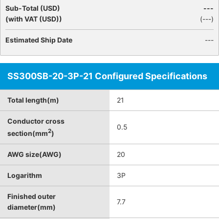
Sub-Total (USD)
---
(with VAT (USD))
(
---
)
Estimated Ship Date
---
SS300SB-20-3P-21 Configured Specifications
Total length(m)
21
Conductor cross
0.5
2
section(mm
)
AWG size(AWG)
20
Logarithm
3P
Finished outer
7.7
diameter(mm)