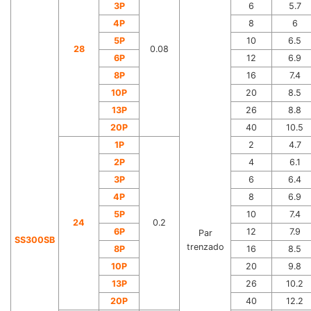
3P
6
5.7
4P
8
6
5P
10
6.5
28
0.08
6P
12
6.9
8P
16
7.4
10P
20
8.5
13P
26
8.8
20P
40
10.5
1P
2
4.7
2P
4
6.1
3P
6
6.4
4P
8
6.9
5P
10
7.4
24
0.2
6P
12
7.9
Par
SS300SB
trenzado
8P
16
8.5
10P
20
9.8
13P
26
10.2
20P
40
12.2