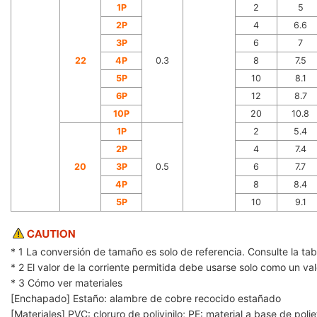
1P
2
5
2P
4
6.6
3P
6
7
22
4P
0.3
8
7.5
5P
10
8.1
6P
12
8.7
10P
20
10.8
1P
2
5.4
2P
4
7.4
20
3P
0.5
6
7.7
4P
8
8.4
5P
10
9.1
* 1 La conversión de tamaño es solo de referencia. Consulte la t
* 2 El valor de la corriente permitida debe usarse solo como un va
* 3 Cómo ver materiales
[Enchapado] Estaño: alambre de cobre recocido estañado
[Materiales] ‌PVC: cloruro de polivinilo; PE: material a base de polie