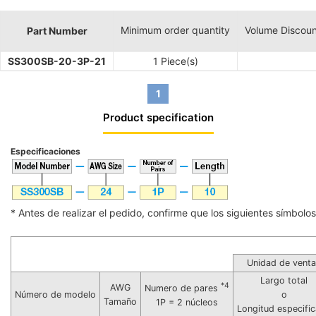
Minimum order quantity
Volume Discoun
Part Number
SS300SB-20-3P-21
1 Piece(s)
1
Product specification
Especificaciones
* Antes de realizar el pedido, confirme que los siguientes símbolos 
Unidad de vent
Largo total
*4
AWG
Numero de pares
Número de modelo
o
Tamaño
1P = 2 núcleos
Longitud especifi