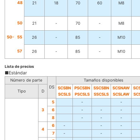
4
8
21
18
70
60
M8
5
0
21
-
70
-
M8
50-
5
5
26
-
85
-
M10
5
7
26
-
85
-
M10
Lista de precios
■Estándar
Número de parte
Tamaños disponibles
DS
SCSBN
PSCSBN
SSCSBN
SCSNAW
SC
Tipo
D
SCSL
S
PSCSLS
SSCSLS
SCSLAW
SC
5
-
-
3
6
-
-
-
8
-
-
-
6
-
-
-
4
7
-
-
-