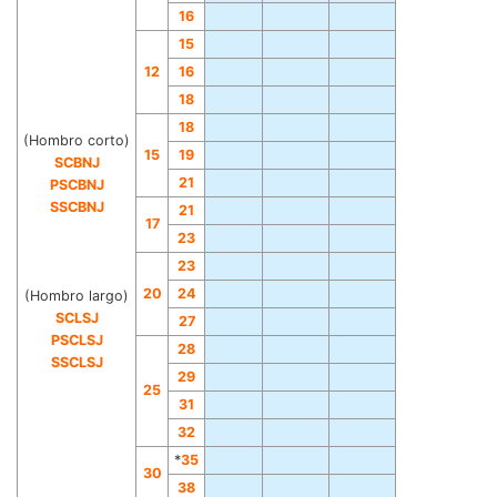
16
15
12
16
18
18
(Hombro corto)
15
19
SCBNJ
21
PSCBNJ
S
SCBNJ
21
17
23
2
3
20
24
(Hombro largo)
SCLSJ
27
PSCLSJ
28
SSCLSJ
29
25
31
32
*
35
30
38