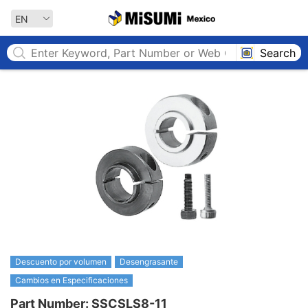
MISUMI MEXICO
EN
Search
Descuento por volumen
Desengrasante
Cambios en Especificaciones
Part Number: SSCSLS8-11
