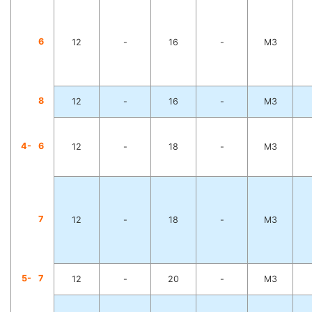
6
12
-
16
-
M3
8
12
-
16
-
M3
4-
6
12
-
18
-
M3
7
12
-
18
-
M3
5-
7
12
-
20
-
M3