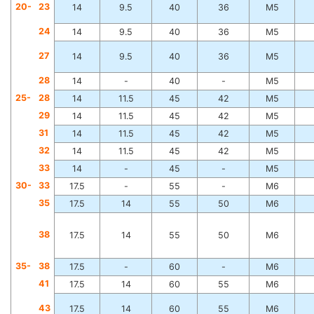
20-
2
3
14
9.5
40
36
M5
2
4
14
9.5
40
36
M5
2
7
14
9.5
40
36
M5
2
8
14
-
40
-
M5
25-
2
8
14
11.5
45
42
M5
2
9
14
11.5
45
42
M5
3
1
14
11.5
45
42
M5
3
2
14
11.5
45
42
M5
3
3
14
-
45
-
M5
30-
3
3
17.5
-
55
-
M6
3
5
17.5
14
55
50
M6
3
8
17.5
14
55
50
M6
35-
3
8
17.5
-
60
-
M6
4
1
17.5
14
60
55
M6
4
3
17.5
14
60
55
M6