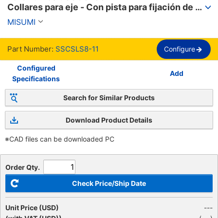
Collares para eje - Con pista para fijación de 
rodamiento, ranurado con ajuste tipo 
MISUMI
abrazadera.
Part Number:
SSCSLS8-11
Configure
Configured
Add
Specifications
Search for Similar Products
Download Product Details
※CAD files can be downloaded PC
Order Qty.
Check Price/Ship Date
Unit Price (USD)
---