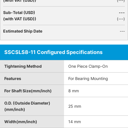
(with VAT (USD))
(
---
)
Sub-Total (USD)
---
(with VAT (USD))
(
---
)
Estimated Ship Date
---
SSCSLS8-11 Configured Specifications
Tightening Method
One Piece Clamp-On
Features
For Bearing Mounting
For Shaft Size(mm/inch)
8 mm
O.D. (Outside Diameter)
25 mm
(mm/inch)
Width(mm/inch)
14 mm