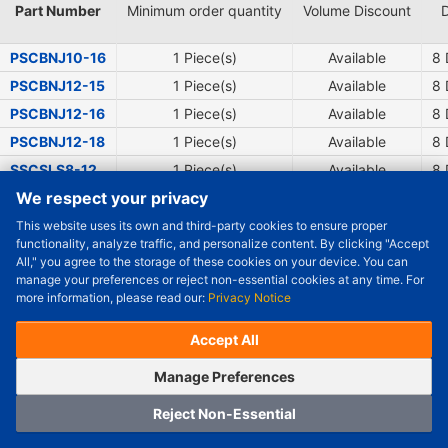
Part Number
Minimum order quantity
Volume Discount
D
PSCBNJ10-16
1 Piece(s)
Available
8
PSCBNJ12-15
1 Piece(s)
Available
8
PSCBNJ12-16
1 Piece(s)
Available
8
PSCBNJ12-18
1 Piece(s)
Available
8
SSCSLS8-12
1 Piece(s)
Available
8
We respect your privacy
SSCSLS8-14
1 Piece(s)
Available
8
This website uses its own and third-party cookies to ensure proper
Order Qty.
-
+
functionality, analyze traffic, and personalize content. By clicking "Accept
Complementary Products
All," you agree to the storage of these cookies on your device. You can
Check Price/Ship Date
manage your preferences or reject non-essential cookies at any time. For
more information, please read our:
Privacy Notice
Unit Price (USD) :
---
Sub-Total (USD) :
---
(with VAT (USD)) :
---
(with VAT (USD)) :
---
Accept All
Estimated Ship Date :
---
OrderNow
Add to Cart
Manage Preferences
Reject Non-Essential
Home
Category
Cart
Logging In