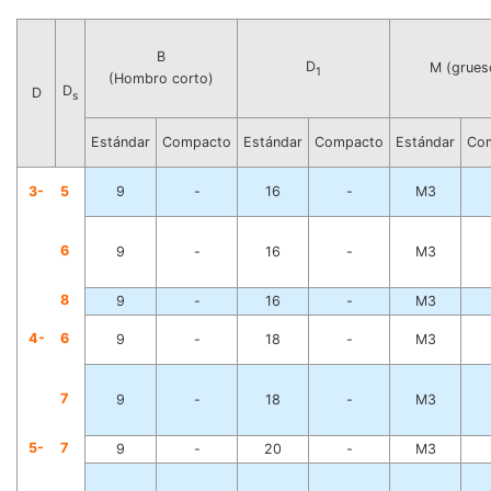
B
D
M (grues
1
(Hombro corto)
D
D
s
Estándar
Compacto
Estándar
Compacto
Estándar
Co
3-
5
9
-
16
-
M3
6
9
-
16
-
M3
8
9
-
16
-
M3
4-
6
9
-
18
-
M3
7
9
-
18
-
M3
5-
7
9
-
20
-
M3