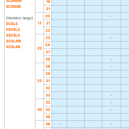
SCSNAW
19
SCSNAB
21
20
-
(Hombro largo)
17
21
SCSLS
P
SCSLS
23
SSCSLS
23
-
SCSLAW
24
SCSLAB
20
2
7
28
-
28
-
29
2
5
31
32
33
-
33
-
30
35
-
38
38
-
-