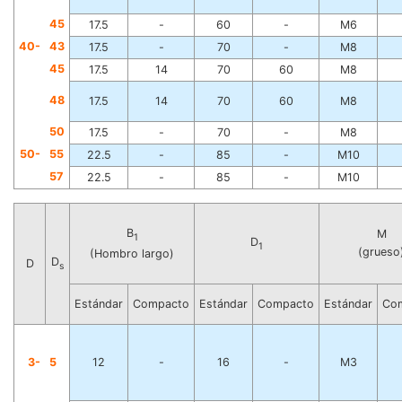
4
5
17.5
-
60
-
M6
40-
4
3
17.5
-
70
-
M8
4
5
17.5
14
70
60
M8
4
8
17.5
14
70
60
M8
5
0
17.5
-
70
-
M8
50-
5
5
22.5
-
85
-
M10
5
7
22.5
-
85
-
M10
B
M
1
D
1
(grueso
(Hombro largo)
D
D
s
Estándar
Compacto
Estándar
Compacto
Estándar
Co
3-
5
12
-
16
-
M3