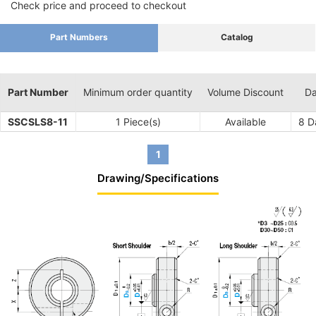
Check price and proceed to checkout
Part Numbers
Catalog
Part Number
Minimum order quantity
Volume Discount
Da
SSCSLS8-11
1 Piece(s)
Available
8
Da
1
Drawing/Specifications